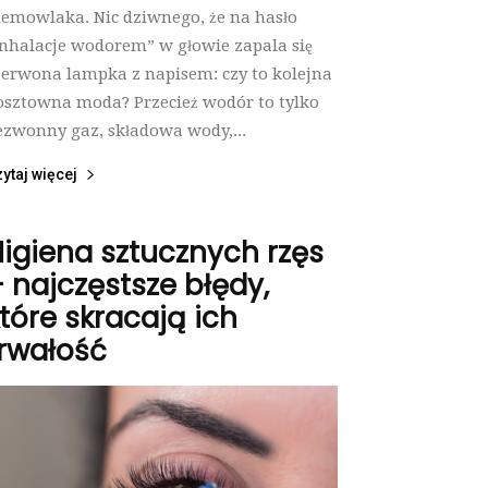
iemowlaka. Nic dziwnego, że na hasło
inhalacje wodorem” w głowie zapala się
zerwona lampka z napisem: czy to kolejna
osztowna moda? Przecież wodór to tylko
ezwonny gaz, składowa wody,...
ytaj więcej
igiena sztucznych rzęs
 najczęstsze błędy,
tóre skracają ich
rwałość