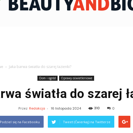
BeautyAndBio.pl
we
Jaka barwa światła do szarej łazienki?
Dom i ogród
Oprawy oświetleniowe
rwa światła do szarej ł
310
Przez
Redakcja
-
16 listopada 2024
0
Podziel się na Facebooku
Tweet (Ćwierkaj) na Twitterze