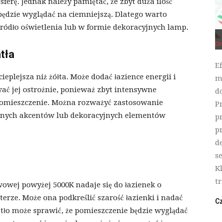
ferę. Jednak należy pamiętać, że zbyt duża ilość
 będzie wyglądać na ciemniejszą. Dlatego warto
źródło oświetlenia lub w formie dekoracyjnych lamp.
Dz
tła
E
eplejsza niż żółta. Może dodać łazience energii i
m
ać jej ostrożnie, ponieważ zbyt intensywne
d
pomieszczenie. Można rozważyć zastosowanie
P
tnych akcentów lub dekoracyjnych elementów
p
p
d
s
K
tr
owej powyżej 5000K nadaje się do łazienek o
ze. Może ona podkreślić szarość łazienki i nadać
Cz
tło może sprawić, że pomieszczenie będzie wyglądać