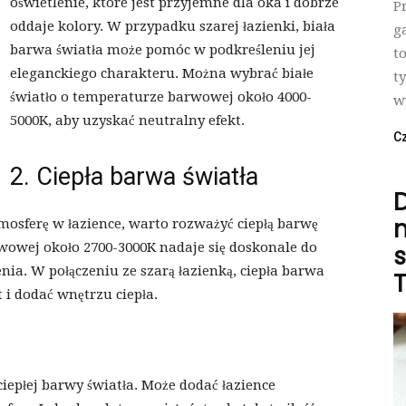
oświetlenie, które jest przyjemne dla oka i dobrze
P
oddaje kolory. W przypadku szarej łazienki, biała
g
barwa światła może pomóc w podkreśleniu jej
t
eleganckiego charakteru. Można wybrać białe
t
światło o temperaturze barwowej około 4000-
w
5000K, aby uzyskać neutralny efekt.
Cz
2. Ciepła barwa światła
n
tmosferę w łazience, warto rozważyć ciepłą barwę
rwowej około 2700-3000K nadaje się doskonale do
s
nia. W połączeniu ze szarą łazienką, ciepła barwa
 i dodać wnętrzu ciepła.
ciepłej barwy światła. Może dodać łazience