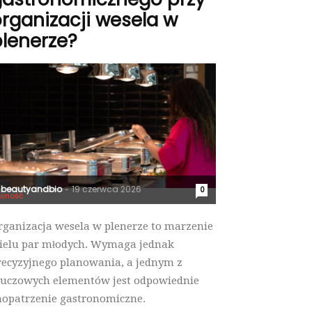
rganizacji wesela w
lenerze?
beautyandbio
19 czerwca 2026
-
0
wność
rganizacja wesela w plenerze to marzenie
ielu par młodych. Wymaga jednak
recyzyjnego planowania, a jednym z
luczowych elementów jest odpowiednie
aopatrzenie gastronomiczne.