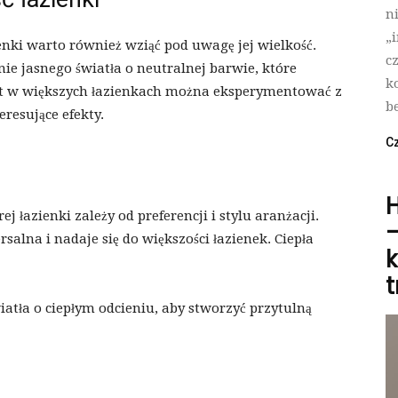
n
„
enki warto również wziąć pod uwagę jej wielkość.
c
anie jasnego światła o neutralnej barwie, które
k
st w większych łazienkach można eksperymentować z
b
resujące efekty.
Cz
H
 łazienki zależy od preferencji i stylu aranżacji.
–
salna i nadaje się do większości łazienek. Ciepła
k
t
atła o ciepłym odcieniu, aby stworzyć przytulną