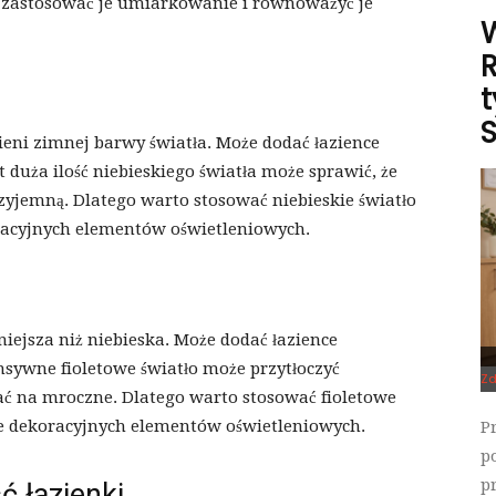
o zastosować je umiarkowanie i równoważyć je
R
t
ieni zimnej barwy światła. Może dodać łazience
t duża ilość niebieskiego światła może sprawić, że
zyjemną. Dlatego warto stosować niebieskie światło
oracyjnych elementów oświetleniowych.
niejsza niż niebieska. Może dodać łazience
ensywne fioletowe światło może przytłoczyć
Zd
dać na mroczne. Dlatego warto stosować fioletowe
ie dekoracyjnych elementów oświetleniowych.
P
p
p
ć łazienki