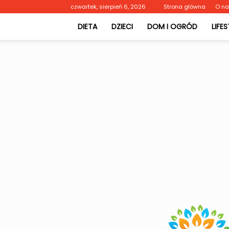
czwartek, sierpień 6, 2026
Strona główna
O n
DIETA
DZIECI
DOM I OGRÓD
LIFE