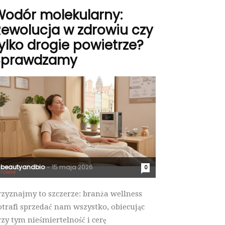
Wodór molekularny:
ewolucja w zdrowiu czy
ylko drogie powietrze?
Sprawdzamy
beautyandbio
15 maja 2026
-
0
rowie
rzyznajmy to szczerze: branża wellness
otrafi sprzedać nam wszystko, obiecując
rzy tym nieśmiertelność i cerę