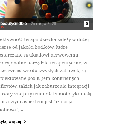
beautyandbio
25 maja 2026
-
0
ieci
fektywność terapii dziecka zależy w dużej
ierze od jakości bodźców, które
ostarczane są układowi nerwowemu.
rofesjonalne narzędzia terapeutyczne, w
rzeciwieństwie do zwykłych zabawek, są
rojektowane pod kątem konkretnych
eficytów, takich jak zaburzenia integracji
ensorycznej czy trudności z motoryką małą.
luczowym aspektem jest "izolacja
udności",...
ytaj więcej