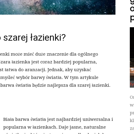
o
p
szarej łazienki?
ienki może mieć duże znaczenie dla ogólnego
zara łazienka jest coraz bardziej popularna,
st łatwa do aranżacji. Jednak, aby uzyskać
emyśleć wybór barwy światła. W tym artykule
Ży
rwa światła będzie najlepsza dla szarej łazienki.
O
w
p
Biała barwa światła jest najbardziej uniwersalna i
k
popularna w łazienkach. Daje jasne, naturalne
z