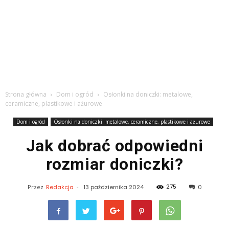
Strona główna
Dom i ogród
Osłonki na doniczki: metalowe,
ceramiczne, plastikowe i ażurowe
Dom i ogród
Osłonki na doniczki: metalowe, ceramiczne, plastikowe i ażurowe
Jak dobrać odpowiedni
rozmiar doniczki?
275
Przez
Redakcja
-
13 października 2024
0