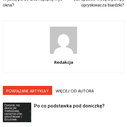
okna?
opryskiwacza biardzki?
Redakcja
POWIĄZANE ARTYKUŁY
WIĘCEJ OD AUTORA
Po co podstawka pod doniczkę?
Osłonki na
doniczki:
metalowe,
ceramiczne,
plastikowe i
ażurowe