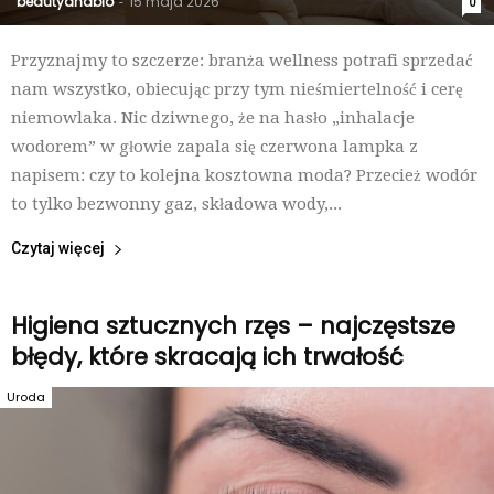
beautyandbio
15 maja 2026
-
0
Przyznajmy to szczerze: branża wellness potrafi sprzedać
nam wszystko, obiecując przy tym nieśmiertelność i cerę
niemowlaka. Nic dziwnego, że na hasło „inhalacje
wodorem” w głowie zapala się czerwona lampka z
napisem: czy to kolejna kosztowna moda? Przecież wodór
to tylko bezwonny gaz, składowa wody,...
Czytaj więcej
Higiena sztucznych rzęs – najczęstsze
błędy, które skracają ich trwałość
Uroda