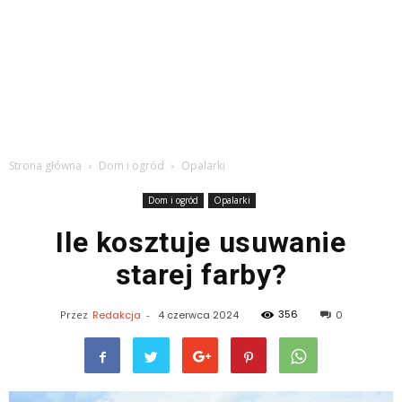
Strona główna
Dom i ogród
Opalarki
Dom i ogród
Opalarki
Ile kosztuje usuwanie
starej farby?
356
Przez
Redakcja
-
4 czerwca 2024
0