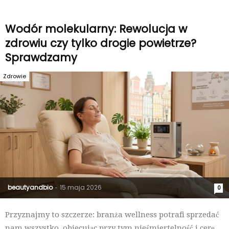
Wodór molekularny: Rewolucja w
zdrowiu czy tylko drogie powietrze?
Sprawdzamy
Zdrowie
beautyandbio
15 maja 2026
-
0
Przyznajmy to szczerze: branża wellness potrafi sprzedać
nam wszystko, obiecując przy tym nieśmiertelność i cerę