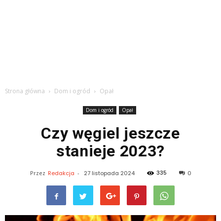
Strona główna
Dom i ogród
Opał
Dom i ogród
Opał
Czy węgiel jeszcze
stanieje 2023?
335
Przez
Redakcja
-
27 listopada 2024
0