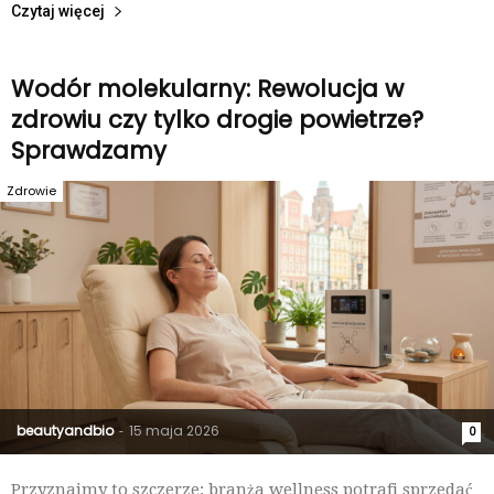
Czytaj więcej
Wodór molekularny: Rewolucja w
zdrowiu czy tylko drogie powietrze?
Sprawdzamy
Zdrowie
beautyandbio
15 maja 2026
-
0
Przyznajmy to szczerze: branża wellness potrafi sprzedać