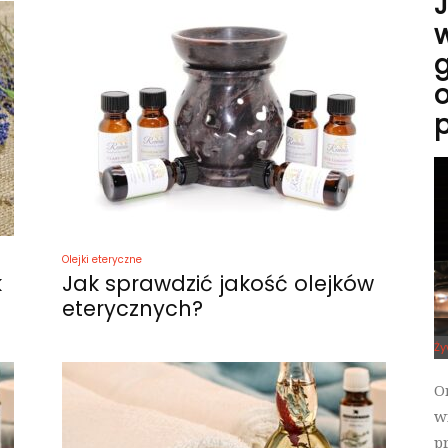
J
w
o
p
Olejki eteryczne
k
Jak sprawdzić jakość olejków
eterycznych?
Ży
O
w
p