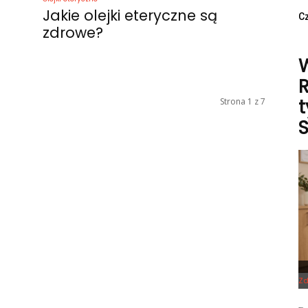
Jakie olejki eteryczne są
Cz
zdrowe?
R
t
Strona 1 z 7
Zd