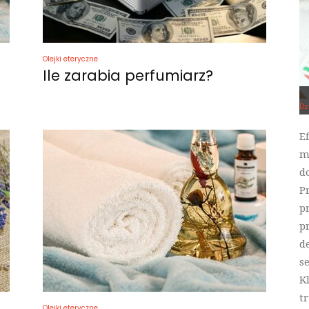
Olejki eteryczne
Ile zarabia perfumiarz?
Dz
E
m
d
P
p
p
d
s
K
tr
Olejki eteryczne