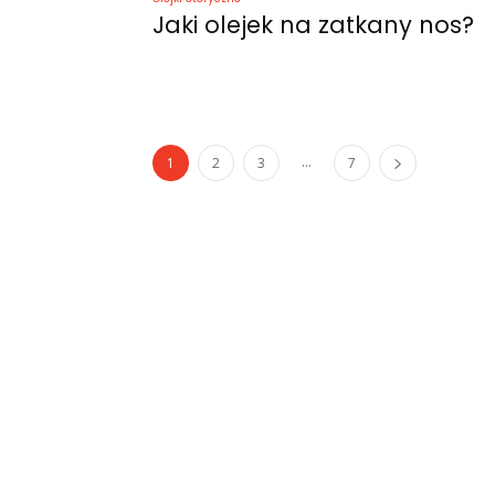
Jaki olejek na zatkany nos?
...
1
2
3
7