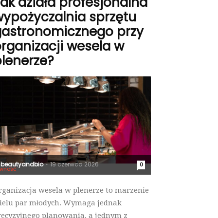
ak działa profesjonalna
ypożyczalnia sprzętu
gastronomicznego przy
rganizacji wesela w
lenerze?
beautyandbio
19 czerwca 2026
-
0
wność
rganizacja wesela w plenerze to marzenie
ielu par młodych. Wymaga jednak
recyzyjnego planowania, a jednym z