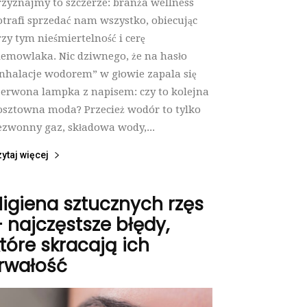
rzyznajmy to szczerze: branża wellness
otrafi sprzedać nam wszystko, obiecując
rzy tym nieśmiertelność i cerę
iemowlaka. Nic dziwnego, że na hasło
inhalacje wodorem” w głowie zapala się
zerwona lampka z napisem: czy to kolejna
osztowna moda? Przecież wodór to tylko
ezwonny gaz, składowa wody,...
ytaj więcej
igiena sztucznych rzęs
 najczęstsze błędy,
tóre skracają ich
rwałość