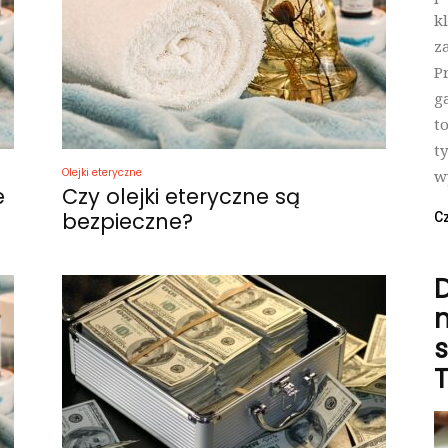
k
z
P
g
t
t
Olejki eteryczne
w
e
Czy olejki eteryczne są
bezpieczne?
Cz
n
s