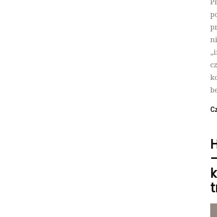
P
p
p
n
„
c
k
b
Cz
H
–
k
t