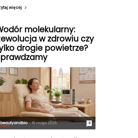
ytaj więcej
Wodór molekularny:
ewolucja w zdrowiu czy
ylko drogie powietrze?
Sprawdzamy
beautyandbio
15 maja 2026
-
0
rowie