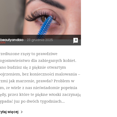
beautyandbio
23 grudnia 2025
-
0
oda
rzedłużone rzęsy to prawdziwe
łogosławieństwo dla zabieganych kobiet.
ano budzisz się z pięknie otwartym
pojrzeniem, bez konieczności malowania –
rzmi jak marzenie, prawda? Problem w
ym, że wiele z nas nieświadomie popełnia
łędy, przez które te piękne włoski zaczynają
ypadać już po dwóch tygodniach...
ytaj więcej