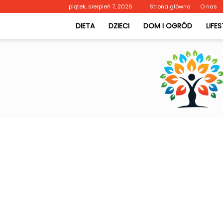
piątek, sierpień 7, 2026
Strona główna
O nas
DIETA
DZIECI
DOM I OGRÓD
LIFE