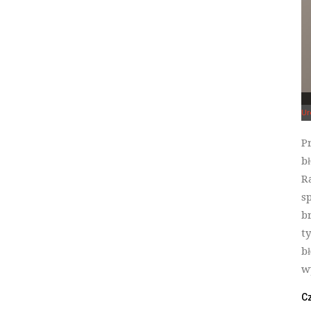
Ur
P
b
R
s
b
t
b
w
Cz