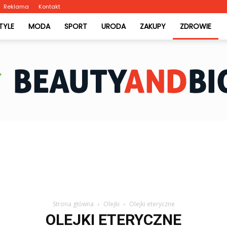
Reklama
Kontakt
STYLE
MODA
SPORT
URODA
ZAKUPY
ZDROWIE
BeautyAndBio.pl
Strona główna
Olejki
Olejki eteryczne
OLEJKI ETERYCZNE