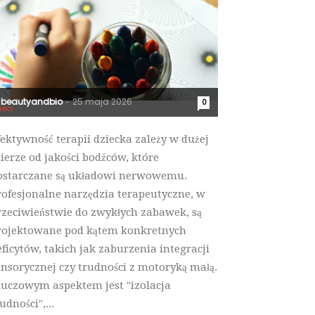
beautyandbio
25 maja 2026
-
0
ieci
fektywność terapii dziecka zależy w dużej
ierze od jakości bodźców, które
ostarczane są układowi nerwowemu.
rofesjonalne narzędzia terapeutyczne, w
rzeciwieństwie do zwykłych zabawek, są
rojektowane pod kątem konkretnych
eficytów, takich jak zaburzenia integracji
ensorycznej czy trudności z motoryką małą.
luczowym aspektem jest "izolacja
udności",...