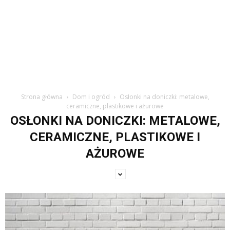
Strona główna
Dom i ogród
Osłonki na doniczki: metalowe,
ceramiczne, plastikowe i ażurowe
OSŁONKI NA DONICZKI: METALOWE,
CERAMICZNE, PLASTIKOWE I
AŻUROWE