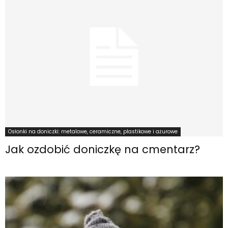
Osłonki na doniczki: metalowe, ceramiczne, plastikowe i ażurowe
Jak ozdobić doniczkę na cmentarz?